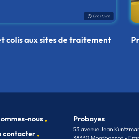
fier
Classifier les
cuation d’un
sollicitations par
tier
e-mails