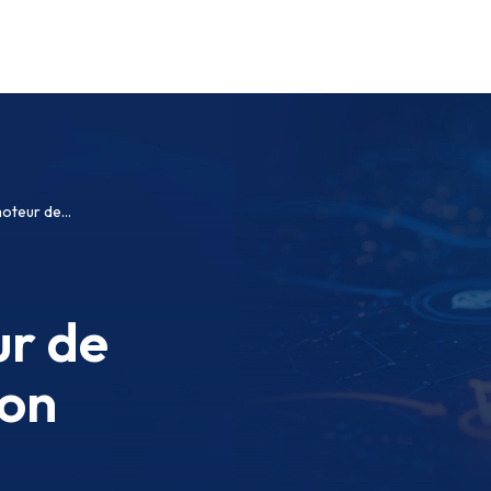
oteur de...
ur de
on