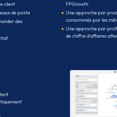
e client
FPGrowth
reaux de poste
Une approche par produit
consommés par les même
mmander des
Une approche par profil
de chiffre d'affaires at
chat
t
tent
istiquement
Agran