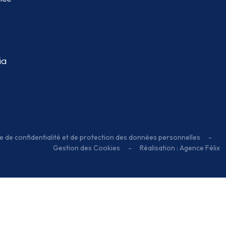
Linkedin - nouvelle fenêtre
Youtube - nouvelle fenêtre
Instagram - nouvelle fenêtre
nn
nce
ia
ue de confidentialité et de protection des données personnelles
-
Gestion des Cookies
-
Réalisation : Agence Félix