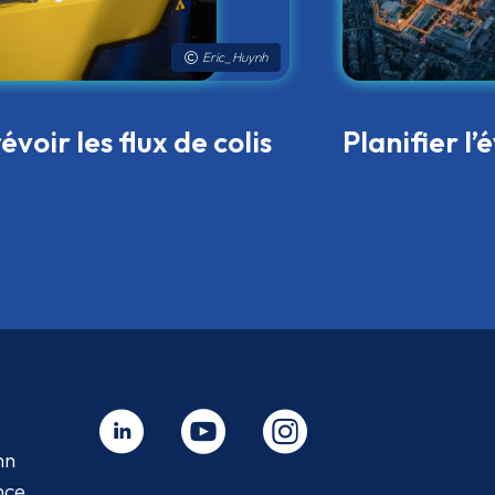
Reconnaitre les
Prévoir les f
informations
de courrier 
utiles à la
colis aux sit
déclaration
traitement
douanière