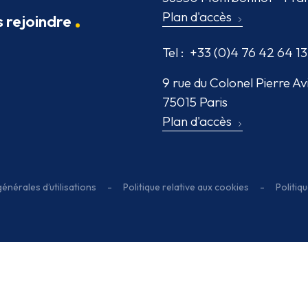
 sommes-nous
Probayes
53 avenue Jean Kuntzma
 contacter
38330 Montbonnot - Fra
Plan d'accès
 rejoindre
Tel :
+33 (0)4 76 42 64 13
9 rue du Colonel Pierre Av
75015 Paris
Plan d'accès
énérales d’utilisations
-
Politique relative aux cookies
-
Politiq