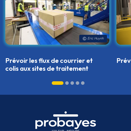
Eric_Huynh
Prévoir les flux de colis
Plan
quar