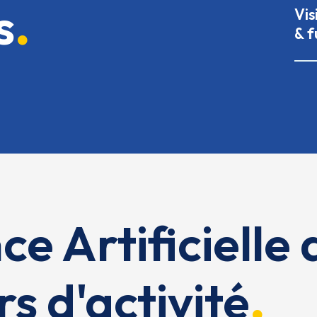
s
Vis
& f
nce Artificiell
s d'activité