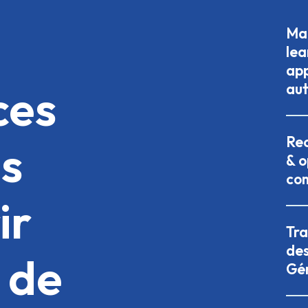
Mac
lea
ap
ces
au
Rec
s
& o
co
ir
Tr
des
 de
Gé