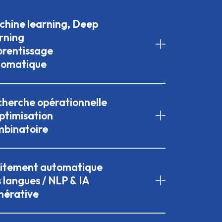
hine learning, Deep
rning
prentissage
tomatique
herche opérationnelle
ptimisation
mbinatoire
aitement automatique
 langues / NLP & IA
nérative