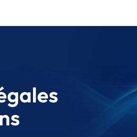
égales
ons