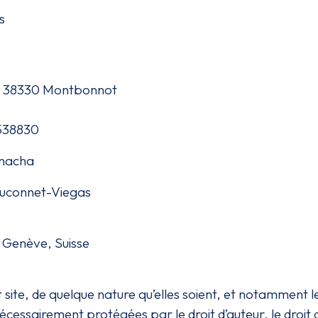
s
nn 38330 Montbonnot
538830
hnacha
Fauconnet-Viegas
 Genève, Suisse
t site, de quelque nature qu’elles soient, et notamment 
cessairement protégées par le droit d’auteur, le droit 