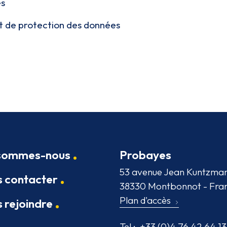
es
 et de protection des données
 sommes-nous
Probayes
53 avenue Jean Kuntzma
 contacter
38330 Montbonnot - Fra
Plan d'accès
 rejoindre
Tel :
+33 (0)4 76 42 64 13