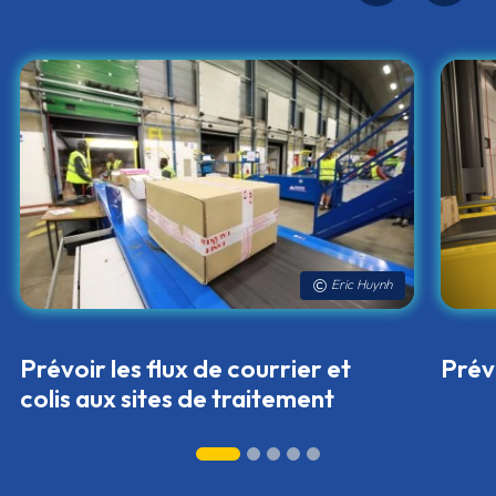
Eric_Huynh
Prévoir les flux de colis
Plan
quar