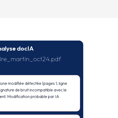
nalyse docIA
aire_martin_oct24.pdf
one modifiée détectée (pages 1, ligne
ignature de bruit incompatible avec le
nt. Modification probable par IA