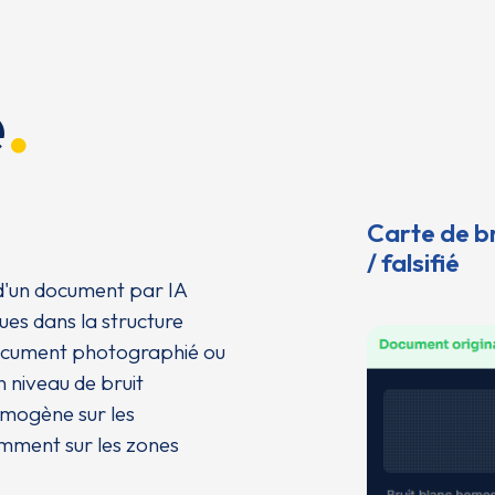
e
Carte de br
/ falsifié
 d'un document par IA
ues dans la structure
ocument photographié ou
 niveau de bruit
omogène sur les
emment sur les zones