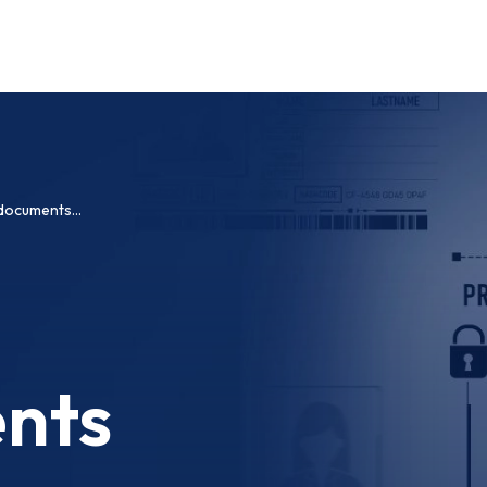
documents...
nts