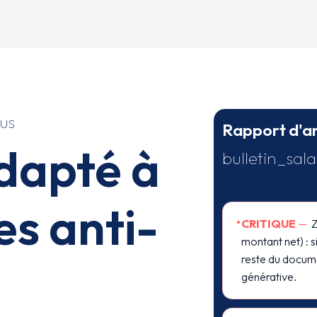
us
Rapport d'a
adapté à
bulletin_sal
es anti-
•
CRITIQUE
—
Z
montant net) : s
reste du docume
générative.