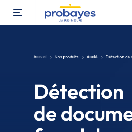
Accueil
docIA
Nos produits
Détection de 
Détection
de docume