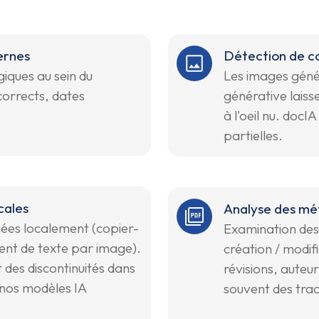
ernes
Détection de c
giques au sein du
Les images géné
orrects, dates
générative laisse
à l'oeil nu. docIA
partielles.
cales
Analyse des mé
hées localement (copier-
Examination des
ent de texte par image).
création / modific
 des discontinuités dans
révisions, auteur
r nos modèles IA
souvent des trac