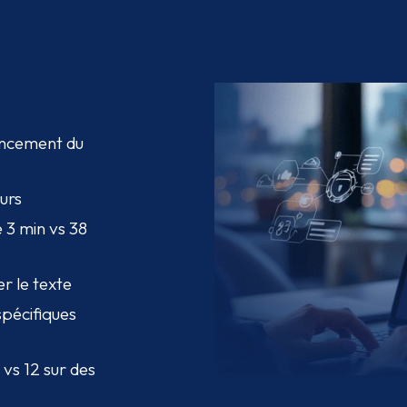
lancement du
eurs
 3 min vs 38
Agran
er le texte
spécifiques
vs 12 sur des