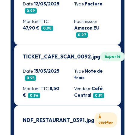
Date
12/03/2025
Type
Facture
0.99
Montant TTC
Fournisseur
47,90 €
Amazon EU
0.98
0.97
TICKET_CAFE_SCAN_0092.jpg
Exporté
Date
15/03/2025
Type
Note de
frais
0.95
Montant TTC
8,50
Vendeur
Café
€
Central
0.96
0.91
À
NDF_RESTAURANT_0391.jpg
vérifier